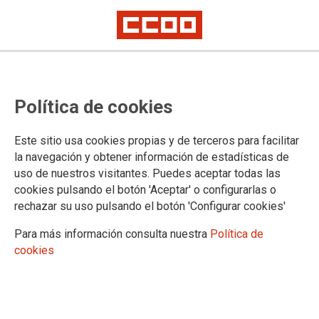
Extremestiza o cómo convertir el
Política de cookies
currículo en una operación política
Este sitio usa cookies propias y de terceros para facilitar
Tomás Rodríguez. Secretario General de la Federación de
la navegación y obtener información de estadísticas de
Enseñanza de CCOO de Extremadura
uso de nuestros visitantes. Puedes aceptar todas las
cookies pulsando el botón 'Aceptar' o configurarlas o
03/06/2026.
rechazar su uso pulsando el botón 'Configurar cookies'
Para más información consulta nuestra
Política de
cookies
Extremestiza o cómo convertir el currículo en una operación política
El Partido Popular ha aprobado en la Mesa Sectorial de Educación,
con el voto en contra de CCOO, Extremestiza, una nueva optativa