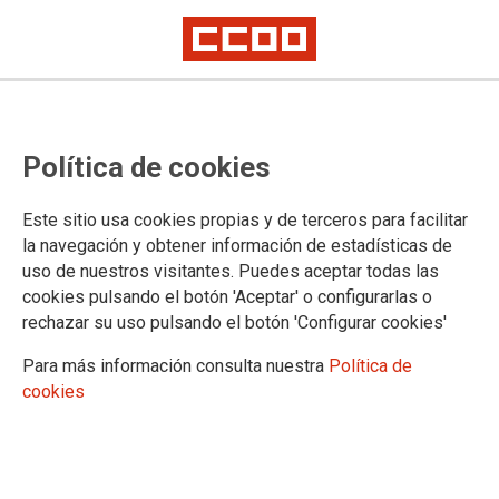
Política de cookies
Confederación Sindical de Comisiones Obreras
Este sitio usa cookies propias y de terceros para facilitar
Territorios
la navegación y obtener información de estadísticas de
Comisiones Obreras de Andalucía
uso de nuestros visitantes. Puedes aceptar todas las
Comisiones Obreras de Aragón
cookies pulsando el botón 'Aceptar' o configurarlas o
Comisiones Obreres d'Asturies
rechazar su uso pulsando el botón 'Configurar cookies'
Comissions Obreres de les Illes Balears
Comisiones Obreras de Canarias
Para más información consulta nuestra
Política de
Comisiones Obreras de Cantabria
cookies
Comisiones Obreras de Castilla y León
Comisiones Obreras de Castilla-La Mancha
Comissió Obrera Nacional de Catalunya
Comisiones Obreras de Ceuta
Comisiones Obreras de Euskadi