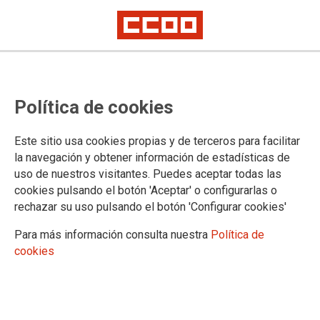
18.02.2025
INFORME SOBRE LA BRECHA SALARIAL
Política de cookies
DE GÉNERO EN EXTREMADURA 2025
Este informe aborda un análisis de la situación del
Este sitio usa cookies propias y de terceros para facilitar
mercado laboral en Extremadura poniendo
la navegación y obtener información de estadísticas de
especial énfasis en las desigualdades salariales y
su evolución, así como, la comparativa con la
uso de nuestros visitantes. Puedes aceptar todas las
referencia de ámbito nacional. También presenta
cookies pulsando el botón 'Aceptar' o configurarlas o
conclusiones y propuestas para alcanzar una
rechazar su uso pulsando el botón 'Configurar cookies'
igualdad real retributiva entre mujeres y hombres
Para más información consulta nuestra
Política de
cookies
Confederación Sindical de Comisiones Obreras