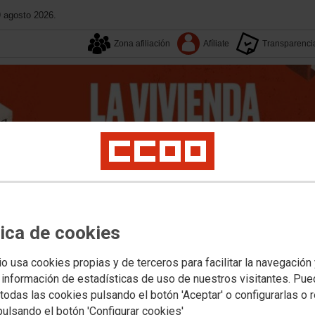
9 agosto 2026.
Zona afiliación
Afíliate
Transparenci
Aquí estamos
Conoce CC
tica de cookies
RSS
Buscador
io usa cookies propias y de terceros para facilitar la navegación
iones
Multimedia
Tu sindicato
 información de estadísticas de uso de nuestros visitantes. Pu
madura
Publicaciones y Documentos
todas las cookies pulsando el botón 'Aceptar' o configurarlas o 
pulsando el botón 'Configurar cookies'