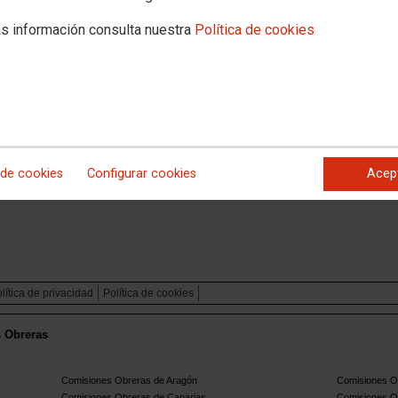
BORALES DE TRABAJADORAS VÍCTIMAS DE
s información consulta nuestra
Política de cookies
 GÉNERO ACOGIDAS AL ESTATUTO DE LOS
S
 PROTEGEN, CCOO TE ASESORA. Derechos laborales de
mas de Violencia de Género acogidas al Estatuto de los
Legislativo 2/2015, de 23 de octubre, por el que se aprueba el
la Ley del Estatuto de los Trabajadores
 de cookies
Configurar cookies
Acep
lítica de privacidad
Política de cookies
s Obreras
Comisiones Obreras de Aragón
Comisiones Ob
Comisiones Obreras de Canarias
Comisiones O