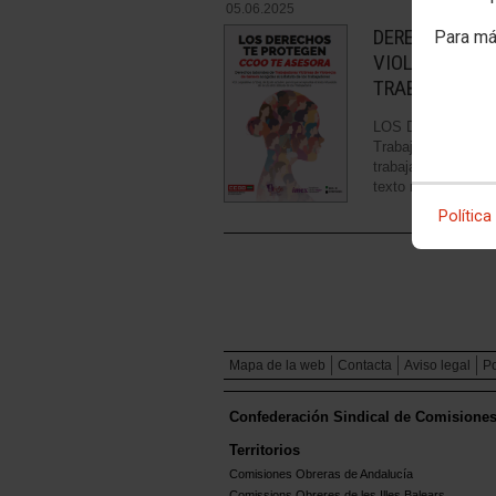
05.06.2025
DERECHOS LA
Para má
VIOLENCIA DE
TRABAJADORE
LOS DERECHOS TE
Trabajadoras Vícti
trabajadores. R.D. 
texto refundido de 
Política
Mapa de la web
Contacta
Aviso legal
Po
Confederación Sindical de Comisione
Territorios
Comisiones Obreras de Andalucía
Comissions Obreres de les Illes Balears