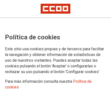
Sindicatos y empresarios firman
Política de cookies
un acuerdo para mejorar la
coordinación entre la FP y la
Este sitio usa cookies propias y de terceros para facilitar
Formación en el Empleo
la navegación y obtener información de estadísticas de
uso de nuestros visitantes. Puedes aceptar todas las
cookies pulsando el botón 'Aceptar' o configurarlas o
rechazar su uso pulsando el botón 'Configurar cookies'
28/03/2025.
Para más información consulta nuestra
Política de
cookies