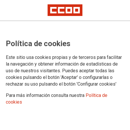
CCOO y López Morenas firman el II
Política de cookies
Plan de Igualdad de esta empresa
extremeña del sector vitivinícola
Este sitio usa cookies propias y de terceros para facilitar
la navegación y obtener información de estadísticas de
uso de nuestros visitantes. Puedes aceptar todas las
La empresa López Morenas, dedicada a la elaboración de
cookies pulsando el botón 'Aceptar' o configurarlas o
vinos y con centros de trabajo en Fuente del Maestre,
rechazar su uso pulsando el botón 'Configurar cookies'
Almendralejo y La Albuera, ha firmado su II Plan de Igualdad
con CCOO de Extremadura, que ha participado activamente
Para más información consulta nuestra
Política de
en su negociación.
cookies
25/09/2025.