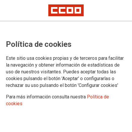
CCOO destaca que el Diálogo
Política de cookies
Social ha logrado la mejora del
mercado laboral extremeño e
Este sitio usa cookies propias y de terceros para facilitar
insta a seguir esa senda para
la navegación y obtener información de estadísticas de
uso de nuestros visitantes. Puedes aceptar todas las
reducir el paro
cookies pulsando el botón 'Aceptar' o configurarlas o
rechazar su uso pulsando el botón 'Configurar cookies'
El paro baja en 807 personas en la región y se sitúa en un total de
64.813 personas en paro.
Para más información consulta nuestra
Política de
La afiliación a la Seguridad Social cae en 596 personas en el último mes.
cookies
CCOO de Extremadura destaca que el Diálogo Social con los
sindicatos y los empresarios ha logrado que el mercado
laboral extremeño registre sus mejores datos en muchos
años e insta a continuar en esa senda para seguir