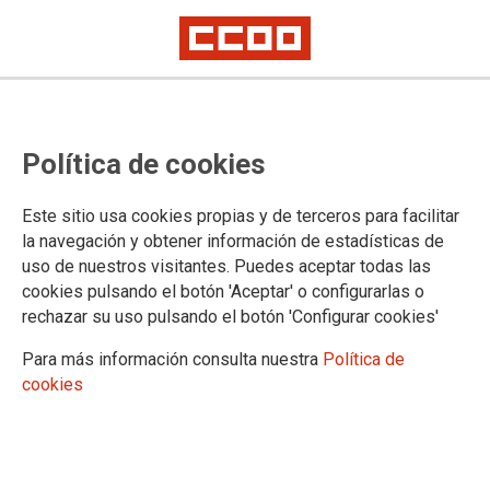
Concentración de CCOO frente al
Política de cookies
SEPAD exigiendo más financiación
y profesionales para el sistema de
Este sitio usa cookies propias y de terceros para facilitar
atención a la dependencia
la navegación y obtener información de estadísticas de
uso de nuestros visitantes. Puedes aceptar todas las
En 2025, 1.313 personas fallecieron en nuestra región en la lista de
cookies pulsando el botón 'Aceptar' o configurarlas o
espera
rechazar su uso pulsando el botón 'Configurar cookies'
Una concentración de CCOO a las puertas del SEPAD en
Para más información consulta nuestra
Política de
Mérida ha servido de pistoletazo de salida a la campaña que
cookies
el sindicato ha emprendido para exigir más financiación,
profesionalidad y agilidad para el sistema de atención a la
dependencia.
05/05/2026.