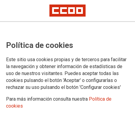
La mesa redonda organizada por
Política de cookies
CCOO sobre la situación del
ferrocarril extremeño pone en
Este sitio usa cookies propias y de terceros para facilitar
evidencia la necesidad de más
la navegación y obtener información de estadísticas de
uso de nuestros visitantes. Puedes aceptar todas las
inversiones
cookies pulsando el botón 'Aceptar' o configurarlas o
rechazar su uso pulsando el botón 'Configurar cookies'
La mesa redonda organizada por CCOO de Extremadura y la
Para más información consulta nuestra
Política de
Fundación Cultura y Estudios en Plasencia sobre la situación
cookies
del ferrocarril extremeño puso en evidencia la necesidad de
un esfuerzo inversor mucho mayor para superar la parálisis
actual de las infraestructuras y para exigir un plan de choque
que convierta al tren en el verdadero motor de desarrollo