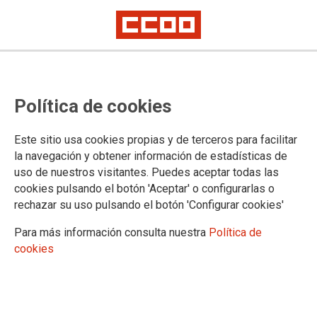
CCOO de Extremadura se coordina
Política de cookies
con la Asociación Extremeña de
Solidaridad con Cuba para iniciar
Este sitio usa cookies propias y de terceros para facilitar
una campaña de ayuda al pueblo
la navegación y obtener información de estadísticas de
uso de nuestros visitantes. Puedes aceptar todas las
cubano
cookies pulsando el botón 'Aceptar' o configurarlas o
rechazar su uso pulsando el botón 'Configurar cookies'
CCOO de Extremadura se está coordinado con la Asociación
Para más información consulta nuestra
Política de
Extremeña de Solidaridad con Cuba “La Maza” para
cookies
emprender una campaña solidaria de recogida de productos
sanitarios y de primera necesidad que se enviarán a la isla
para ayudar a la penosa situación en la que se encuentra el
pueblo cubano por culpa del bloque internacional impuesto