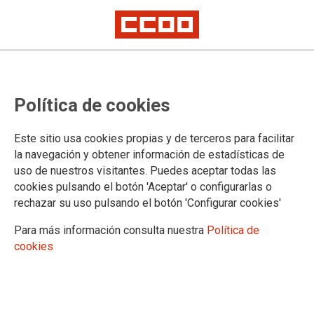
Mostrar: |
10
|
25
|
50
|
100
1 |
2 |
3 |
4 |
5 |
6 |
7 |
8 |
9 |
Siguiente
Mostrando contenidos 1 a 10 de 853
Política de cookies
28/07/2026. CCOO valora la creación de empleo en
el II trimestre en Extremadura, pero advierte de que
Este sitio usa cookies propias y de terceros para facilitar
se puede perder cuando termine el verano
la navegación y obtener información de estadísticas de
uso de nuestros visitantes. Puedes aceptar todas las
cookies pulsando el botón 'Aceptar' o configurarlas o
23/07/2026. La empresa industrial ICAP Laundry
rechazar su uso pulsando el botón 'Configurar cookies'
subscribe con CCOO de Extremadura su primer Plan
de Igualdad
Para más información consulta nuestra
Política de
cookies
21/07/2026. Firmado por CCOO el primer Plan de
Igualdad de Ferretería Industrial Grupo 15