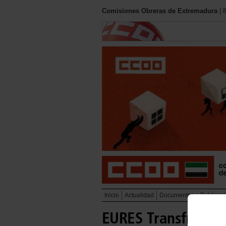
Comisiones Obreras de Extremadura
| 
Inicio
Actualidad
Documentos y Publicac
EURES Transfronter