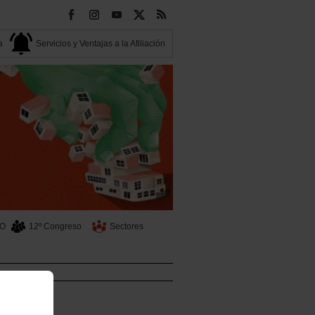
a
Servicios y Ventajas a la Afiliación
OO
12º Congreso
Sectores