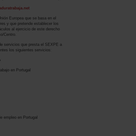
duratrabaja.net
 Unión Europea que se basa en el
ores y que pretende establecer los
ulos al ejercicio de este derecho
jo/Centro.
de servicios que presta el SEXPE a
ntes los siguientes servicios:
o
rabajo en Portugal
de empleo en Portugal