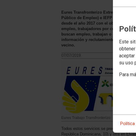
Eures Transfronterizo Extremadura-Ale
Público de Empleo) e IEFP (Instituto d
desde el año 2017 con el objetivo de o
Polí
empleo, trabajadores por cuenta ajena 
buscan empleo, trabajan o ejercen parte
información y reclutamiento a empleador
Este sit
vecino.
obtener
aceptar 
07/07/2019.
su uso 
Para má
Eures Trabajo Transfronterizo
Política
Todos estos servicios se prestan en dos o
República Dominicana, 10) y otra en Elvas