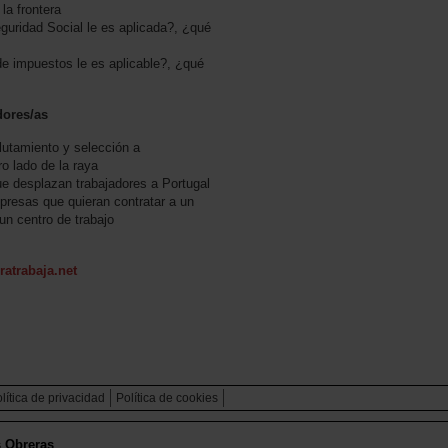
la frontera
eguridad Social le es aplicada?, ¿qué
de impuestos le es aplicable?, ¿qué
dores/as
lutamiento y selección a
ro lado de la raya
e desplazan trabajadores a Portugal
mpresas que quieran contratar a un
 un centro de trabajo
atrabaja.net
lítica de privacidad
Política de cookies
s Obreras