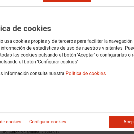
ntejo es un proyecto piloto que SEXPE (Servicio Extremeño
o Emprego e Formaçao Profisional de Portugal) desarrollan
frecer un servicio de información y ayuda a demandantes de
tica de cookies
y autónomos que residiendo en un lado de la frontera
 de su actividad en el otro. También ofrece un servicio de
es interesados en reclutar o desplazar trabajadores al país
io usa cookies propias y de terceros para facilitar la navegación
 información de estadísticas de uso de nuestros visitantes. Pu
todas las cookies pulsando el botón 'Aceptar' o configurarlas o 
pulsando el botón 'Configurar cookies'
s información consulta nuestra
Política de cookies
 de cookies
Configurar cookies
Acep
ficinas, una en Badajoz (Av.
 (Av. Antonìo Sardinha, 7350-091).