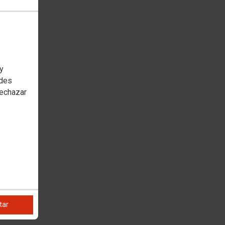
 y
edes
rechazar
tar