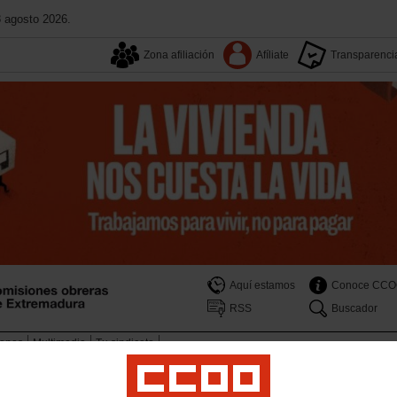
8 agosto 2026.
Zona afiliación
Afíliate
Transparenci
Aquí estamos
Conoce CC
RSS
Buscador
iones
Multimedia
Tu sindicato
izo Extremadura-Alentejo