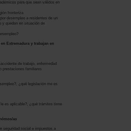
cadémicos para que sean válidos en
ión fronteriza
 por desempleo a residentes de un
ro y quedan en situación de
 desempleo?
n en Extremadura y trabajan en
 accidente de trabajo, enfermedad
 o prestaciones familiares
esempleo?, ¿qué legislación me es
le es aplicable?, ¿qué trámites tiene
onómos/as
e seguridad social e impuestos a