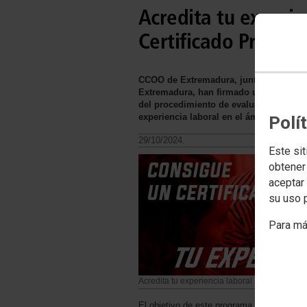
Acredita tu experie
Certificado Profesi
CCOO de Extremadura, junto con la Con
Extremadura, han firmado un convenio d
del procedimiento de evaluación y recon
experiencia laboral en el ámbito de l
Polí
29/10/2024.
Este sit
obtener
aceptar 
su uso 
Para má
Acredita tu experiencia laboral
El objetivo de este programa es facilitar 