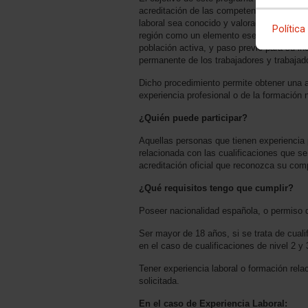
acreditación de las competencias profesion
laboral sea conocido y valorado por empre
Política
región como un elemento esencial para la m
población activa, y paso previo para su in
permanente de los trabajadores y trabajad
Dicho procedimiento permite obtener una acr
experiencia profesional o de la formación 
¿Quién puede participar?
Aquellas personas que tienen experiencia 
relacionada con las cualificaciones que 
acreditación oficial que reconozca su com
¿Qué requisitos tengo que cumplir?
Poseer nacionalidad española, o permiso d
Ser mayor de 18 años, si se trata de cuali
en el caso de cualificaciones de nivel 2 y 
Tener experiencia laboral o formación rela
solicitada.
En el caso de Experiencia Laboral: