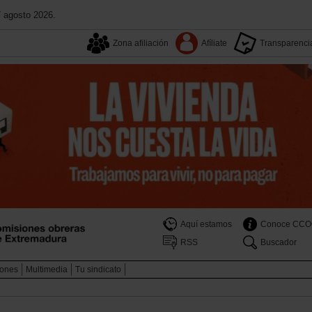
7 agosto 2026.
Zona afiliación
Afíliate
Transparenci
Aquí estamos
Conoce CC
RSS
Buscador
iones
Multimedia
Tu sindicato