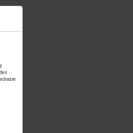
 y
edes
rechazar