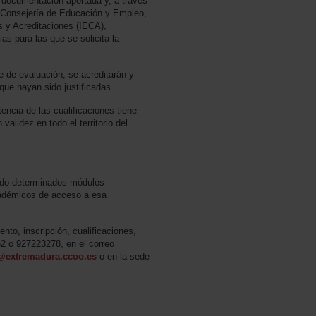
a documentación aportada y, a través
a Consejería de Educación y Empleo,
es y Acreditaciones (IECA),
s para las que se solicita la
se de evaluación, se acreditarán y
que hayan sido justificadas.
encia de las cualificaciones tiene
validez en todo el territorio del
ando determinados módulos
cadémicos de acceso a esa
ento, inscripción, cualificaciones,
2 o 927223278, en el correo
s@extremadura.ccoo.es
o en la sede