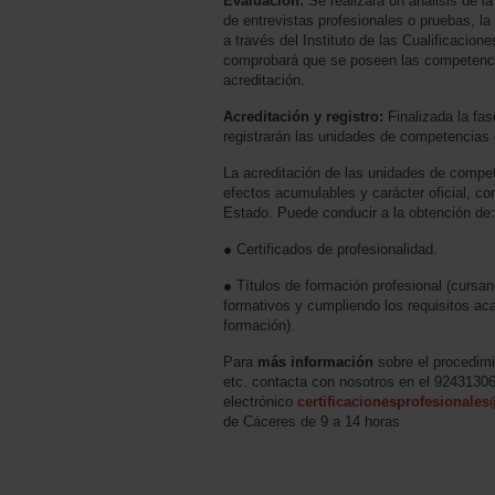
Evaluación:
Se realizará un análisis de l
de entrevistas profesionales o pruebas, l
a través del Instituto de las Cualificacion
comprobará que se poseen las competencia
acreditación.
Acreditación y registro:
Finalizada la fa
registrarán las unidades de competencias 
La acreditación de las unidades de compet
efectos acumulables y carácter oficial, con 
Estado. Puede conducir a la obtención de:
● Certificados de profesionalidad.
● Títulos de formación profesional (curs
formativos y cumpliendo los requisitos a
formación).
Para
más información
sobre el procedimi
etc. contacta con nosotros en el 92431306
electrónico
certificacionesprofesionale
de Cáceres de 9 a 14 horas