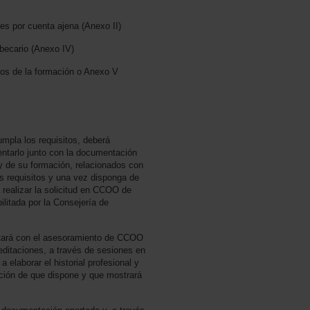
res por cuenta ajena (Anexo II)
o becario (Anexo IV)
dos de la formación o Anexo V
mpla los requisitos, deberá
sentarlo junto con la documentación
l y de su formación, relacionados con
los requisitos y una vez disponga de
 realizar la solicitud en CCOO de
litada por la Consejería de
tará con el asesoramiento de CCOO
ditaciones, a través de sesiones en
 elaborar el historial profesional y
ación de que dispone y que mostrará