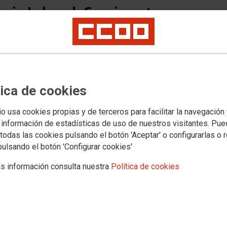
ncia Laboral. Consigue tu
onal
sejería de Educación y Empleo de la Junta de
e colaboración para la difusión, información y orientación
ocimiento de la cualificación profesional adquirida por la
a Comunidad Autónoma de Extremadura.
tica de cookies
io usa cookies propias y de terceros para facilitar la navegación
 información de estadísticas de uso de nuestros visitantes. Pu
todas las cookies pulsando el botón 'Aceptar' o configurarlas o 
pulsando el botón 'Configurar cookies'
s información consulta nuestra
Política de cookies
que el procedimiento de evaluación y