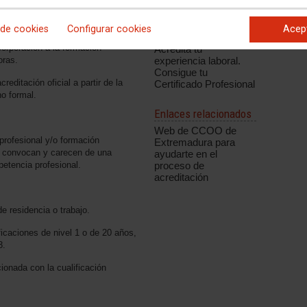
ales adquiridas por la experiencia
Documentación
sas y personas trabajadoras de la
 de cookies
Configurar cookies
Acep
asociada
ejora de la cualificación de la
corporación a la formación
Acredita tu
experiencia laboral.
oras.
Consigue tu
editación oficial a partir de la
Certificado Profesional
no formal.
Enlaces relacionados
Web de CCOO de
profesional y/o formación
Extremadura para
se convocan y carecen de una
ayudarte en el
proceso de
petencia profesional.
acreditación
e residencia o trabajo.
ficaciones de nivel 1 o de 20 años,
3.
cionada con la cualificación