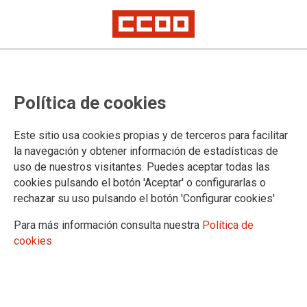
Manifestación del 1º de Mayo en
Política de cookies
Mérida: 'Derechos, no trincheras:
salario, vivienda y democracia'
Este sitio usa cookies propias y de terceros para facilitar
la navegación y obtener información de estadísticas de
La marcha saldrá de la rotonda del Puente Lusitania a las 12:00 horas y
uso de nuestros visitantes. Puedes aceptar todas las
concluirá en la Plaza de España
cookies pulsando el botón 'Aceptar' o configurarlas o
CCOO de Extremadura espera una participación masiva en la
rechazar su uso pulsando el botón 'Configurar cookies'
manifestación de este Primero de Mayo en Mérida como
respuesta a las políticas de ultraderecha y en defensa de los
Para más información consulta nuestra
Política de
derechos laborales y sociales y los servicios públicos.Bajo el
cookies
lema 'Derechos, no trincheras: salario, vivienda y
democracia', la manifestación en partirá a las 12,00 horas
desde la rotonda del Puente Lusitania y concluirá en la Plaza
de España.