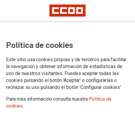
CCOO firma el Plan de Empleo de
Política de cookies
Extremadura con la ambición de
llegar al pleno empleo en la
Este sitio usa cookies propias y de terceros para facilitar
región y apoyar a los colectivos
la navegación y obtener información de estadísticas de
uso de nuestros visitantes. Puedes aceptar todas las
con mayores problemas
cookies pulsando el botón 'Aceptar' o configurarlas o
rechazar su uso pulsando el botón 'Configurar cookies'
CCOO ha firmado el Plan de Empleo de Extremadura 2024-
Para más información consulta nuestra
Política de
35 con la Junta y el resto de los agentes sociales con la
cookies
ambición de avanzar hacia el pleno empleo en la región y
apoyar a los grupos de la población con mayores problemas
para encontrar trabajo como son las mujeres, las personas
jóvenes y los parados de larga duración.