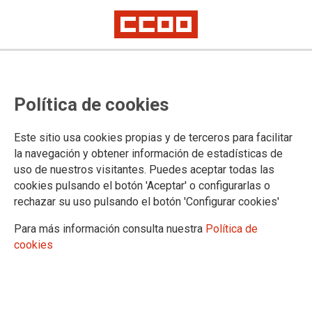
FORMACIÓN PARA PERSONAS
Política de cookies
OCUPADAS
Este sitio usa cookies propias y de terceros para facilitar
En CCOO Extremadura defendemos que la formación es un
la navegación y obtener información de estadísticas de
derecho y, al mismo tiempo, una oportunidad para avanzar en
uso de nuestros visitantes. Puedes aceptar todas las
el ámbito laboral. Apostamos por un aprendizaje constante
cookies pulsando el botón 'Aceptar' o configurarlas o
que permita a las personas trabajadoras mejorar sus
rechazar su uso pulsando el botón 'Configurar cookies'
competencias, responder a las exigencias de un mercado en
continua transformación y reforzar su estabilidad profesional.
Para más información consulta nuestra
Política de
cookies
09/10/2025.